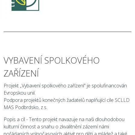
VYBAVENÍ SPOLKOVÉHO
ZAŘÍZENÍ
Projekt „Vybavení spolkového zařízení“ je spolufinancován
Evropskou unií.
Podpora projektů konečných žadatelů naplňující cíle SCLLD
MAS Podbrdsko, z.s.
Popis a cíl - Tento projekt navazuje na naši dlouhodobou
kulturní činnost a snahu o zkvalitnění zázemí námi
pořádaných volnočasových aktivit pro děti a mládež a také