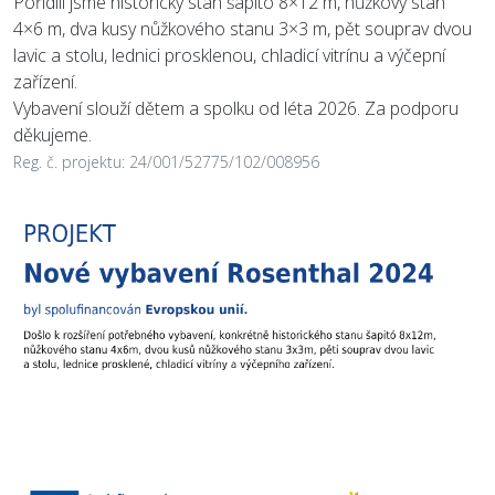
Pořídili jsme historický stan šapitó 8×12 m, nůžkový stan
4×6 m, dva kusy nůžkového stanu 3×3 m, pět souprav dvou
lavic a stolu, lednici prosklenou, chladicí vitrínu a výčepní
zařízení.
Vybavení slouží dětem a spolku od léta 2026. Za podporu
děkujeme.
Reg. č. projektu: 24/001/52775/102/008956