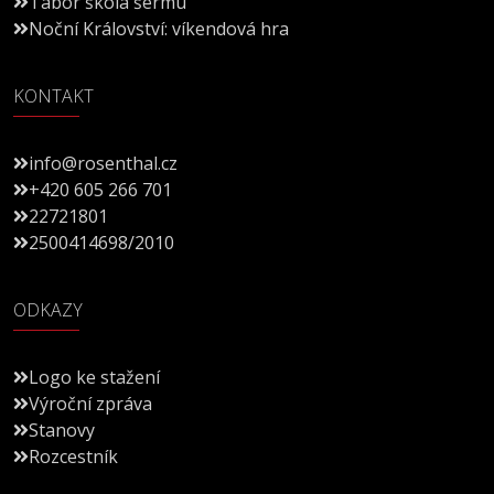
Tábor škola šermu
Noční Království: víkendová hra
KONTAKT
info@rosenthal.cz
+420 605 266 701
22721801
2500414698/2010
ODKAZY
Logo ke stažení
Výroční zpráva
Stanovy
Rozcestník