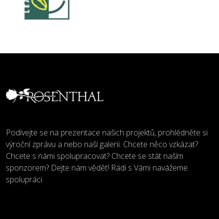
Podívejte se na prezentace našich projektů, prohlédněte si
výroční zprávu a nebo naší galerii. Chcete něco vzkázat?
Chcete s námi spolupracovat? Chcete se stát naším
sponzorem? Dejte nám vědět! Rádi s Vámi navážeme
spolupráci.